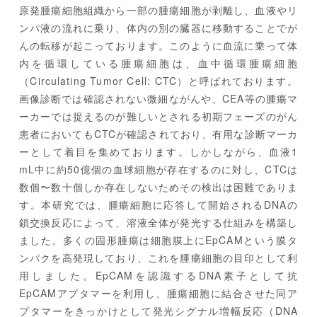
原発腫瘍細胞組織から一部の腫瘍細胞が剥離し、血液やリ
ンパ液の流れに乗り、体内の別の臓器に移動することでが
んの転移が起こっております。このように血流に乗って体
内を循環している腫瘍細胞は、血中循環腫瘍細胞
（Circulating Tumor Cell: CTC）と呼ばれております。
画像診断では確認されない微細ながんや、CEA等の腫瘍マ
ーカーでは捉えるのが難しいとされる初期フェーズのがん
患者においてもCTCが確認されており、有用な診断マーカ
ーとして着目を集めております。しかしながら、血液1
mL中に約50億個の血球細胞が存在するのに対し、CTCは
数個〜数十個しか存在しないためその検出は困難でありま
す。本研究では、腫瘍細胞に応答して開始されるDNAの
鎖交換反応によって、溶液全体が発光する仕組みを構築し
ました。多くの固形腫瘍は細胞膜上にEpCAMという膜タ
ンパクを高発現しており、これを腫瘍細胞の目印として利
用しました。EpCAMを認識するDNA素子として抗
EpCAMアプタマーを利用し、腫瘍細胞に結合させた同ア
プタマーをきっかけとして発光シグナル増幅反応（DNA