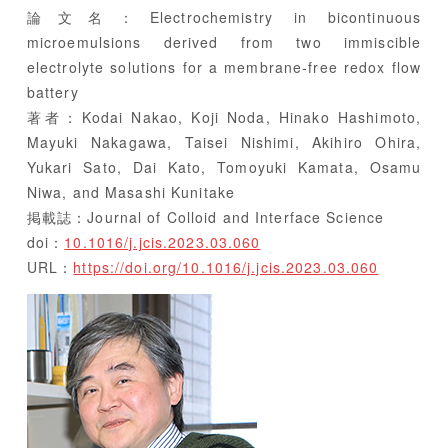
論文名：Electrochemistry in bicontinuous
microemulsions derived from two immiscible
electrolyte solutions for a membrane-free redox flow
battery
著者：Kodai Nakao, Koji Noda, Hinako Hashimoto,
Mayuki Nakagawa, Taisei Nishimi, Akihiro Ohira,
Yukari Sato, Dai Kato, Tomoyuki Kamata, Osamu
Niwa, and Masashi Kunitake
掲載誌：Journal of Colloid and Interface Science
doi：
10.1016/j.jcis.2023.03.060
URL：
https://doi.org/10.1016/j.jcis.2023.03.060