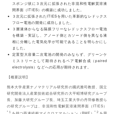
スポンジ状に３次元に拡張された非混和性電解質溶液
間界面（ITIES）の構築に成功しました。
３次元に拡張されたITIESを用いた革新的なレドックス
フロー電池の開発に成功しました。
３層液体からなる隔膜フリーなレドックスフロー電池
を構築・実証し、アノード側とカソード側を異なる液
相に分離した電気化学が可能であることを明らかにし
ました。
定置型大容量二次電池の開発のみならず、グリーンケ
ミストリーとして期待されるペア電解合成（paired
electrolysis）などへの応用が期待されます。
【概要説明】
熊本大学産業ナノマテリアル研究所の國武雅司教授、国立
研究開発法人産業技術総合研究所の大平昭博研究グループ
長、加藤大研究グループ長、埼玉工業大学の丹羽修教授ら
の研究グループは、非混和性電解質溶液間界面（ITIES）
*１
*２
を持つ両連続相マイクロエマルション（BME）
を用