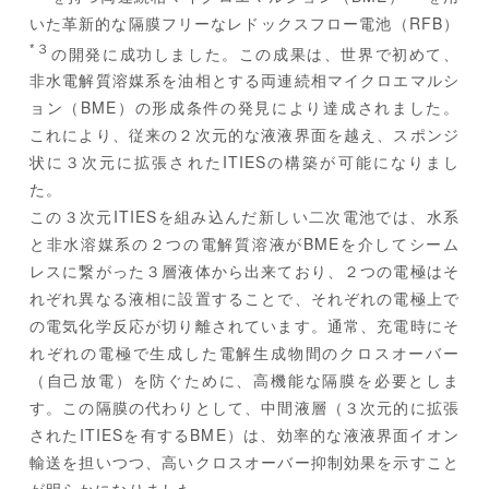
いた革新的な隔膜フリーなレドックスフロー電池（RFB）
*３
の開発に成功しました。この成果は、世界で初めて、
非水電解質溶媒系を油相とする両連続相マイクロエマルシ
ョン（BME）の形成条件の発見により達成されました。
これにより、従来の２次元的な液液界面を越え、スポンジ
状に３次元に拡張されたITIESの構築が可能になりまし
た。
この３次元ITIESを組み込んだ新しい二次電池では、水系
と非水溶媒系の２つの電解質溶液がBMEを介してシーム
レスに繋がった３層液体から出来ており、２つの電極はそ
れぞれ異なる液相に設置することで、それぞれの電極上で
の電気化学反応が切り離されています。通常、充電時にそ
れぞれの電極で生成した電解生成物間のクロスオーバー
（自己放電）を防ぐために、高機能な隔膜を必要としま
す。この隔膜の代わりとして、中間液層（３次元的に拡張
されたITIESを有するBME）は、効率的な液液界面イオン
輸送を担いつつ、高いクロスオーバー抑制効果を示すこと