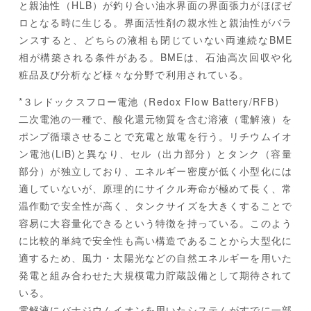
と親油性（HLB）が釣り合い油水界面の界面張力がほぼゼ
ロとなる時に生じる。界面活性剤の親水性と親油性がバラ
ンスすると、どちらの液相も閉じていない両連続なBME
相が構築される条件がある。BMEは、石油高次回収や化
粧品及び分析など様々な分野で利用されている。
*３レドックスフロー電池（Redox Flow Battery/RFB）
二次電池の一種で、酸化還元物質を含む溶液（電解液）を
ポンプ循環させることで充電と放電を行う。リチウムイオ
ン電池(LiB)と異なり、セル（出力部分）とタンク（容量
部分）が独立しており、エネルギー密度が低く小型化には
適していないが、原理的にサイクル寿命が極めて長く、常
温作動で安全性が高く、タンクサイズを大きくすることで
容易に大容量化できるという特徴を持っている。このよう
に比較的単純で安全性も高い構造であることから大型化に
適するため、風力・太陽光などの自然エネルギーを用いた
発電と組み合わせた大規模電力貯蔵設備として期待されて
いる。
電解液にバナジウムイオンを用いたシステムがすでに一部