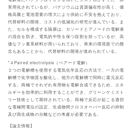
実用化されているが、バナジウムは資源偏在性が高く、価
格高騰と電池需要の増大により供給に不安を抱えており、
代替材料の開発、コストの低減化の研究が進んでいる。ま
た、セルを構成する隔膜は、カソードとアノードの電解液
の混合を防ぎ、電気的中性を保つ役割を担っているが、高
価なフッ素系材料が用いられており、将来の環境面での懸
念もあることから、代替材料の開発が進められている。
*４Paired electrolysis（ペアード電解）
２つの電解槽を使用する電気化学反応の方法で、一方の電
解槽で化学物質を酸化し、他方の電解槽で同時に還元反応
する。両極でそれぞれ有用物を電解合成できるため、エネ
ルギーを効率的に利用することができ、グリーンケミスト
リー技術として期待されている。両極で反応が起こる適切
な電極間電位の設定、生成物間クロスオーバー反応の抑制
及び両生成物の分離などの考慮が必要である。
【論文情報】