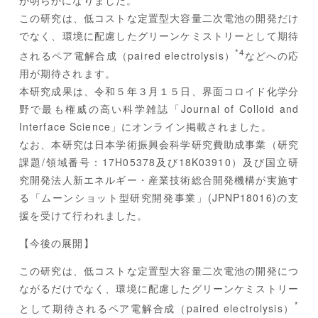
が明らかになりました。
この研究は、低コストな定置型大容量二次電池の開発だけ
でなく、環境に配慮したグリーンケミストリーとして期待
*4
されるペア電解合成（paired electrolysis）
などへの応
用が期待されます。
本研究成果は、令和５年３月１５日、界面コロイド化学分
野で最も権威の高い科学雑誌「Journal of Colloid and
Interface Science」にオンライン掲載されました。
なお、本研究は日本学術振興会科学研究費助成事業（研究
課題/領域番号：17H05378及び18K03910）及び国立研
究開発法人新エネルギー・産業技術総合開発機構が実施す
る「ムーンショット型研究開発事業」(JPNP18016)の支
援を受けて行われました。
【今後の展開】
この研究は、低コストな定置型大容量二次電池の開発につ
ながるだけでなく、環境に配慮したグリーンケミストリー
*
として期待されるペア電解合成（paired electrolysis）