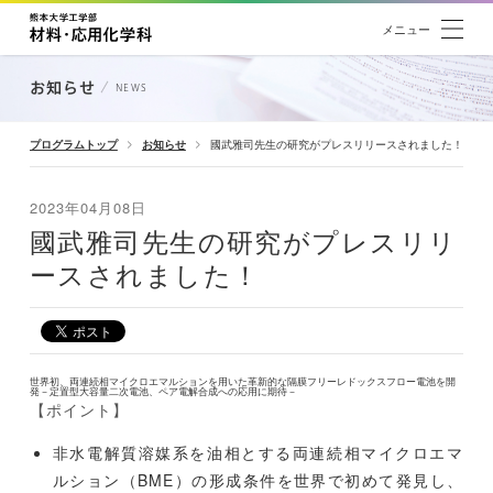
メニュー
お知らせ
NEWS
プログラムトップ
お知らせ
國武雅司先生の研究がプレスリリースされました！
2023年04月08日
國武雅司先生の研究がプレスリリ
ースされました！
世界初、両連続相マイクロエマルションを用いた革新的な隔膜フリーレドックスフロー電池を開
発－定置型大容量二次電池、ペア電解合成への応用に期待－
【ポイント】
非水電解質溶媒系を油相とする両連続相マイクロエマ
ルション（BME）の形成条件を世界で初めて発見し、