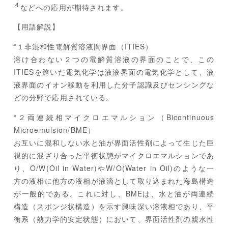
４
などへの応用が期待されます。
【用語解説】
*１非混和性電解質溶液間界面（ITIES）
溶け合わない２つの電解質溶液の界面のことで、この
ITIESを跨いだ電気化学は液液界面の電気化学として、液
液界面のイオン移動を利用した分子認識及びセンシングな
どの分野で応用されている。
*２両連続相マイクロエマルション（Bicontinuous
Microemulsion/BME）
お互いに混和しない水と油が界面活性剤によって生じた巨
視的に混ざり合った平衡状態がマイクロエマルションであ
り、O/W(Oil in Water)やW/O(Water in Oil)のような一
方の液相に他方の液相が液滴として取り込まれた海島構造
が一般的である。これに対し、BMEは、水と油が両連続
構造（スポンジ状構造）を示す興味深い溶液相であり、平
衡系（熱力学的安定状態）において、界面活性剤の親水性