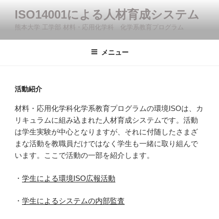
コ
ISO14001による人材育成システム
ン
熊本大学 工学部 材料・応用化学科 化学系教育プログラム
テ
ン
ツ
メニュー
へ
ス
キ
活動紹介
ッ
材料・応用化学科化学系教育プログラムの環境ISOは、カ
プ
リキュラムに組み込まれた人材育成システムです。活動
は学生実験が中心となりますが、それに付随したさまざ
まな活動を教職員だけではなく学生も一緒に取り組んで
います。ここで活動の一部を紹介します。
・
学生による環境ISO広報活動
・
学生によるシステムの内部監査