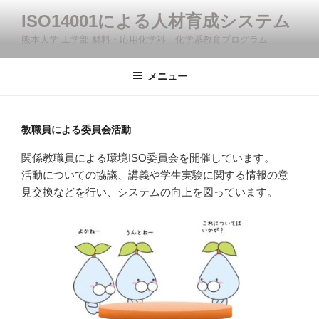
コ
ISO14001による人材育成システム
ン
熊本大学 工学部 材料・応用化学科 化学系教育プログラム
テ
ン
ツ
メニュー
へ
ス
キ
教職員による委員会活動
ッ
関係教職員による環境ISO委員会を開催しています。
プ
活動についての協議、講義や学生実験に関する情報の意
見交換などを行い、システムの向上を図っています。