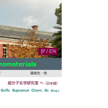
JP
/
EN
nomaterials
nomaterials
nomaterials
育
連絡先・他
超分子化学研究室
へ
（日本語）
GoTo Supramol. Chem. Gr.
(Eng.)