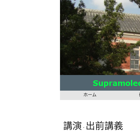
Supramolec
Supramolec
Supramolec
ホーム
講演
出前講義
・