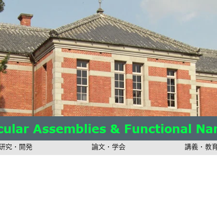
ular Assemblies & Functional Na
ular Assemblies & Functional Na
ular Assemblies & Functional Na
研究・開発
論文・学会
講義・教